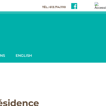
TÉL.: 613.714.1110
INS
ENGLISH
résidence