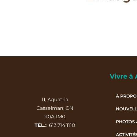
Vivre à 
À PROPO
11, Aquatria
Casselman, ON
NOUVELL
K0A 1M0
PHOTOS 
TÉL.:
613.714.1110
ACTIVITÉ