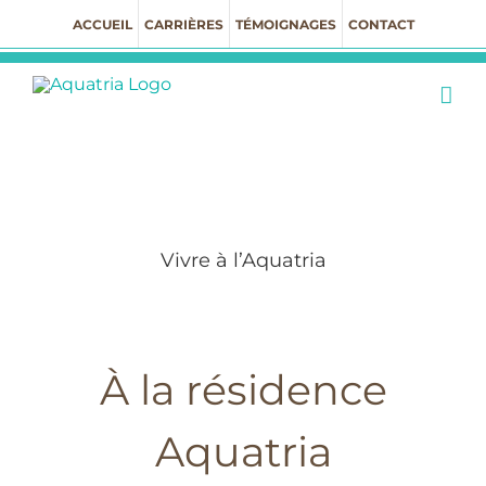
Passer
ACCUEIL
CARRIÈRES
TÉMOIGNAGES
CONTACT
au
contenu
TÉL.: 613.714.1110
Vivre à l’Aquatria
À la résidence
Aquatria