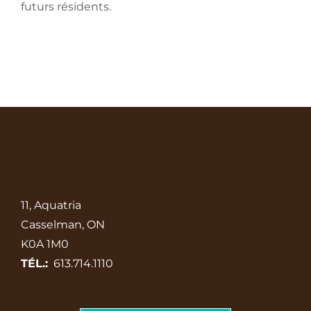
futurs résidents.
11, Aquatria
Casselman, ON
K0A 1M0
TÉL.:
613.714.1110